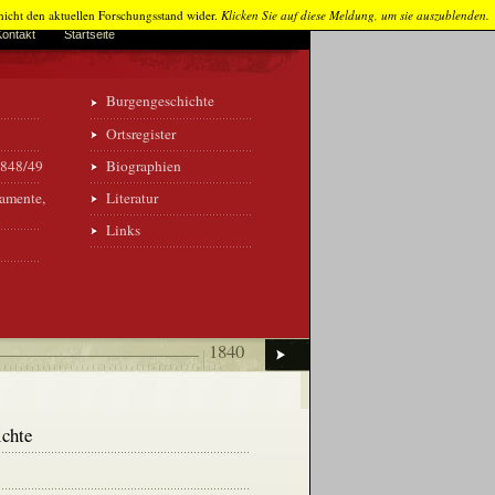
 nicht den aktuellen Forschungsstand wider.
Klicken Sie auf diese Meldung, um sie auszublenden.
Kontakt
Startseite
Burgengeschichte
Ortsregister
1848/49
Biographien
lamente,
Literatur
Links
Weiter
1840
ch
g
chte