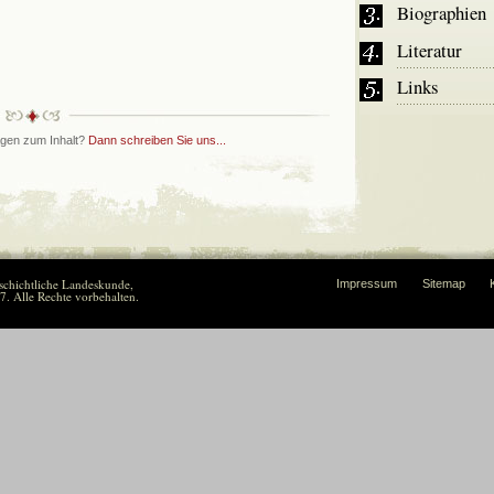
Biographien
Literatur
Links
gen zum Inhalt?
Dann schreiben Sie uns...
eschichtliche Landeskunde,
Impressum
Sitemap
. Alle Rechte vorbehalten.