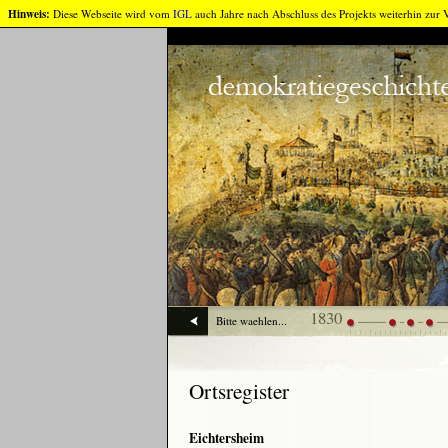
Gehe direkt zu:
Navigation
Inhalt
Hinweis:
Diese Webseite wird vom
IGL
auch Jahre nach Abschluss des Projekts weiterhin zur V
Zuruck
1830
Julius
Die
Die
Der
Bitte waehlen...
Campe
Juli-
Unabhängi
Aufst
(1797-
Revolution
Belgiens
in
1867)
in
Polen
Frankreich
1830
Ortsregister
Eichtersheim